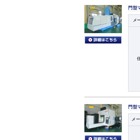
門型
メ
門型
メ