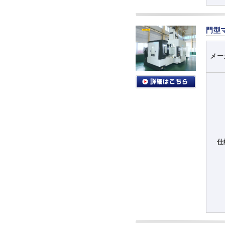
門型
メー
仕