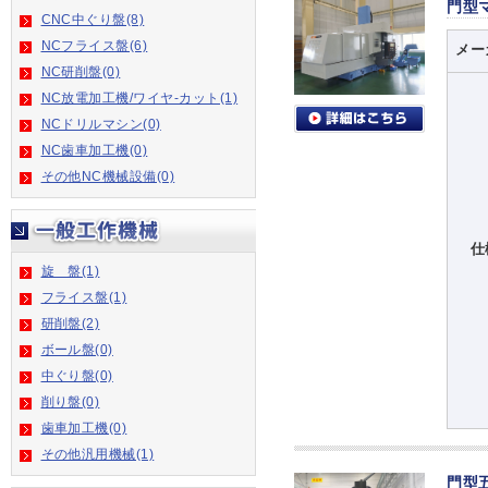
門型
CNC中ぐり盤(8)
NCフライス盤(6)
メー
NC研削盤(0)
NC放電加工機/ワイヤ-カット(1)
NCドリルマシン(0)
NC歯車加工機(0)
その他NC機械設備(0)
仕
旋 盤(1)
フライス盤(1)
研削盤(2)
ボール盤(0)
中ぐり盤(0)
削り盤(0)
歯車加工機(0)
その他汎用機械(1)
門型