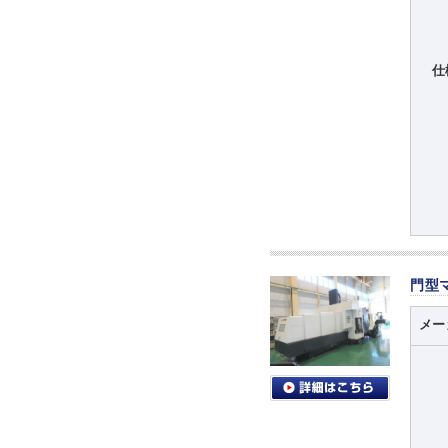
仕
門型
メー