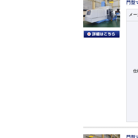
門型
メー
仕
門型