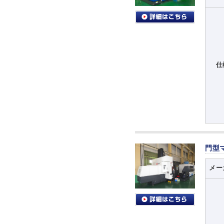
仕
門型
メー