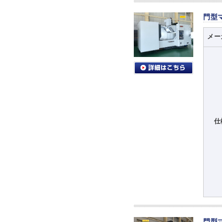
門型
メー
仕
門型