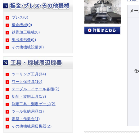
メー
プレス(0)
板金機械(0)
鉄骨加工機械(0)
射出成形機(0)
その他機械設備(0)
仕
ツーリング工具(34)
ワーク保持具(10)
テーブル・イケール各種(2)
切削・旋削工具(13)
測定工具・測定ゲージ(2)
ツール収納用品(3)
定盤・作業台(1)
その他機械周辺機器(2)