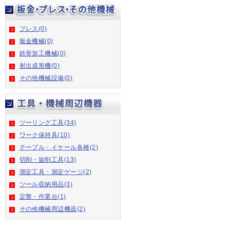
プレス(0)
板金機械(0)
鉄骨加工機械(0)
射出成形機(0)
その他機械設備(0)
ツーリング工具(34)
ワーク保持具(10)
テーブル・イケール各種(2)
切削・旋削工具(13)
測定工具・測定ゲージ(2)
ツール収納用品(3)
定盤・作業台(1)
その他機械周辺機器(2)