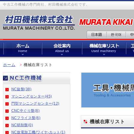
中古工作機械の専門商社、村田機械株式会社です。
ホーム
機械在庫リスト
NC旋盤(38)
マシニングセンター(45)
門型マシニングセンター(12)
CNC中ぐり盤(8)
NCフライス盤(6)
機械在庫リスト
NC研削盤(0)
NC放電加工機/ワイヤ-カット(1)