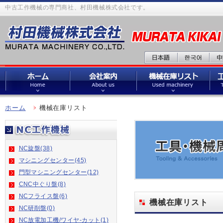
中古工作機械の専門商社、村田機械株式会社です。
ホーム
機械在庫リスト
NC旋盤(38)
マシニングセンター(45)
門型マシニングセンター(12)
CNC中ぐり盤(8)
NCフライス盤(6)
機械在庫リスト
NC研削盤(0)
NC放電加工機/ワイヤ-カット(1)