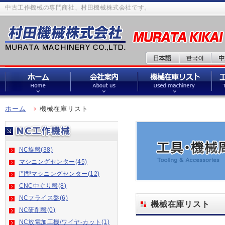
中古工作機械の専門商社、村田機械株式会社です。
ホーム
機械在庫リスト
NC旋盤(38)
マシニングセンター(45)
門型マシニングセンター(12)
CNC中ぐり盤(8)
NCフライス盤(6)
機械在庫リスト
NC研削盤(0)
NC放電加工機/ワイヤ-カット(1)