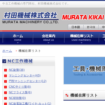
中古工作機械の専門商社、村田機械株式会社です。
ホーム
機械在庫リスト
NC旋盤(38)
マシニングセンター(45)
門型マシニングセンター(12)
CNC中ぐり盤(8)
NCフライス盤(6)
機械在庫リスト
NC研削盤(0)
NC放電加工機/ワイヤ-カット(1)