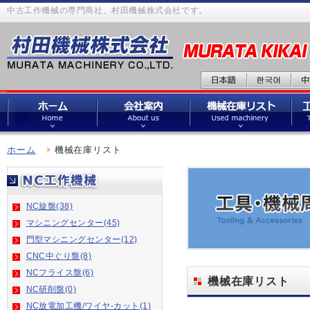
中古工作機械の専門商社、村田機械株式会社です。
ホーム
機械在庫リスト
NC旋盤(38)
マシニングセンター(45)
門型マシニングセンター(12)
CNC中ぐり盤(8)
NCフライス盤(6)
機械在庫リスト
NC研削盤(0)
NC放電加工機/ワイヤ-カット(1)