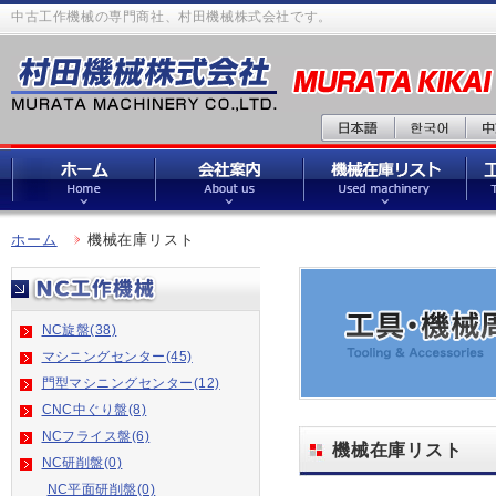
中古工作機械の専門商社、村田機械株式会社です。
ホーム
機械在庫リスト
NC旋盤(38)
マシニングセンター(45)
門型マシニングセンター(12)
CNC中ぐり盤(8)
NCフライス盤(6)
機械在庫リスト
NC研削盤(0)
NC平面研削盤(0)