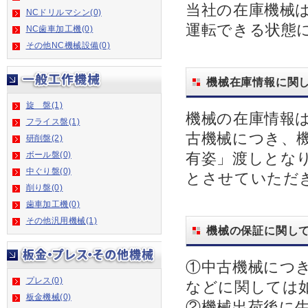
当社の在庫機械
NCドリルマシン(0)
運転できる状態
NC歯車加工機(0)
その他NC機械設備(0)
機械在庫情報に関
旋 盤(1)
機械の在庫情報
フライス盤(1)
古機械につき、
研削盤(2)
ボール盤(0)
有姿」渡しとな
中ぐり盤(0)
とさせていただ
削り盤(0)
歯車加工機(0)
その他汎用機械(1)
機械の保証に関し
①中古機械につ
プレス(0)
などに関しては
板金機械(0)
②機械出荷後に