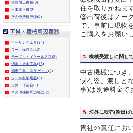
鉄骨加工機械(0)
任を取りかねま
射出成形機(0)
③出荷後はノー
その他機械設備(0)
で、事前に現物
ご購入をお願い
ツーリング工具(34)
ワーク保持具(10)
機械受渡しに関し
テーブル・イケール各種(2)
切削・旋削工具(13)
中古機械につき
測定工具・測定ゲージ(2)
ツール収納用品(3)
状有姿」渡しと
定盤・作業台(1)
事)は別途料金
その他機械周辺機器(2)
海外に転売(輸出)
貴社の責任にお