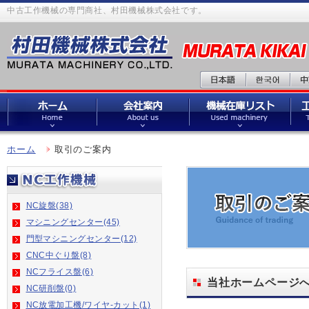
中古工作機械の専門商社、村田機械株式会社です。
ホーム
取引のご案内
NC旋盤(38)
マシニングセンター(45)
門型マシニングセンター(12)
CNC中ぐり盤(8)
NCフライス盤(6)
当社ホームページ
NC研削盤(0)
NC放電加工機/ワイヤ-カット(1)