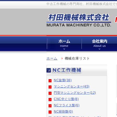
中古工作機械の専門商社、村田機械株式会社です
ホーム
機械在庫リスト
NC旋盤(38)
マシニングセンター(45)
門型マシニングセンター(12)
CNC中ぐり盤(8)
NCフライス盤(6)
NC研削盤(0)
NC放電加工機/ワイヤ-カット(1)