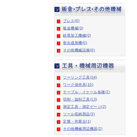
プレス(0)
板金機械(0)
鉄骨加工機械(0)
射出成形機(0)
その他機械設備(0)
ツーリング工具(34)
ワーク保持具(10)
テーブル・イケール各種(2)
切削・旋削工具(13)
測定工具・測定ゲージ(2)
ツール収納用品(3)
定盤・作業台(1)
その他機械周辺機器(2)