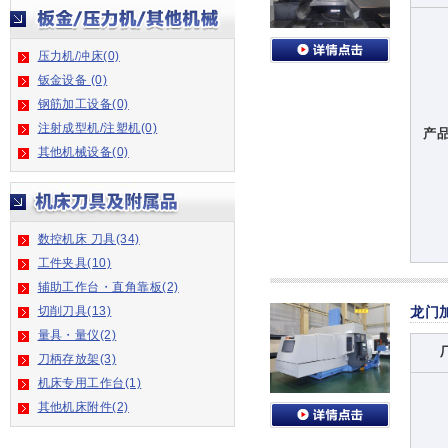
压力机/冲床(0)
钣金设备 (0)
钢筋加工设备(0)
注射成型机/注塑机(0)
产
其他机械设备(0)
数控机床 刀具(34)
工件夹具(10)
辅助工作台・直角靠板(2)
切削刀具(13)
龙门
量具・量仪(2)
刀柄存放架(3)
机床专用工作台(1)
其他机床附件(2)