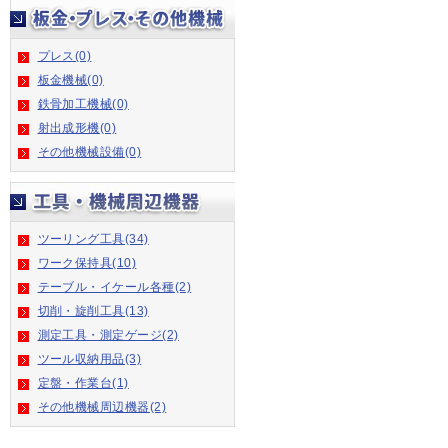
プレス(0)
板金機械(0)
鉄骨加工機械(0)
射出成形機(0)
その他機械設備(0)
ツーリング工具(34)
ワーク保持具(10)
テーブル・イケール各種(2)
切削・旋削工具(13)
測定工具・測定ゲージ(2)
ツール収納用品(3)
定盤・作業台(1)
その他機械周辺機器(2)