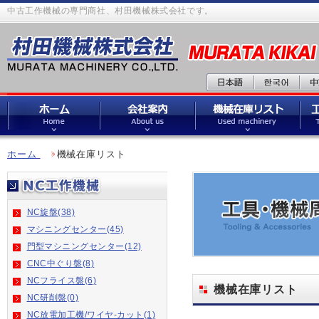
中古工作機械の専門商社、村田機械株式会社です。
ホーム
機械在庫リスト
NC旋盤(38)
マシニングセンター(45)
門型マシニングセンター(12)
CNC中ぐり盤(8)
NCフライス盤(6)
機械在庫リスト
NC研削盤(0)
NC放電加工機/ワイヤ-カット(1)