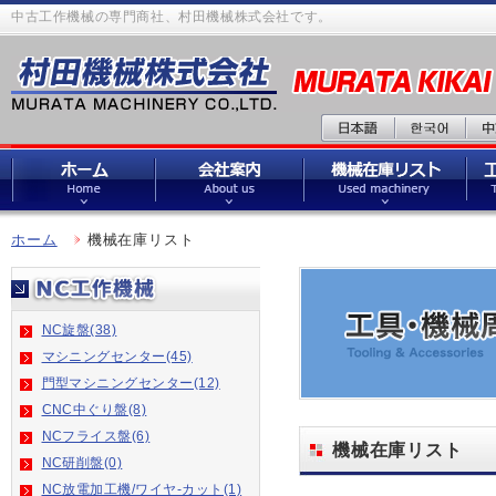
中古工作機械の専門商社、村田機械株式会社です。
ホーム
機械在庫リスト
NC旋盤(38)
マシニングセンター(45)
門型マシニングセンター(12)
CNC中ぐり盤(8)
NCフライス盤(6)
機械在庫リスト
NC研削盤(0)
NC放電加工機/ワイヤ-カット(1)