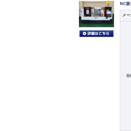
NC
メー
仕