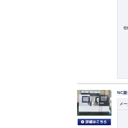
仕
NC
メー