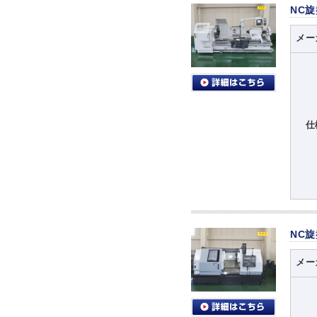
NC
メー
仕
NC
メー