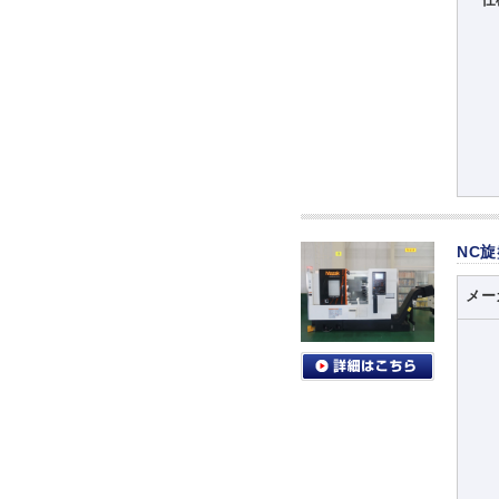
NC
メー