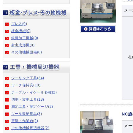
メー
プレス(0)
板金機械(0)
鉄骨加工機械(0)
射出成形機(0)
その他機械設備(0)
仕
ツーリング工具(34)
ワーク保持具(10)
テーブル・イケール各種(2)
切削・旋削工具(13)
測定工具・測定ゲージ(2)
ツール収納用品(3)
NC
定盤・作業台(1)
メー
その他機械周辺機器(2)