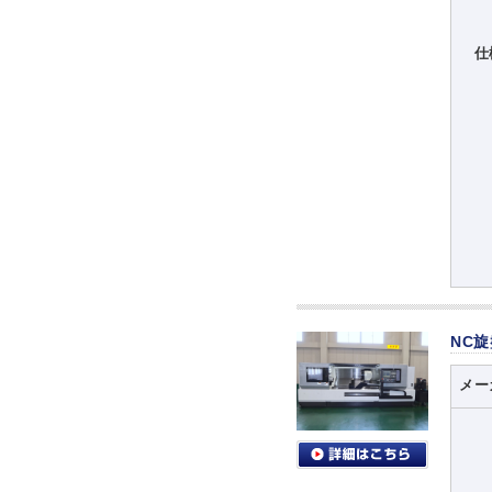
仕
NC
メー