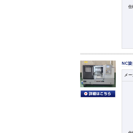
仕
NC
メー
仕