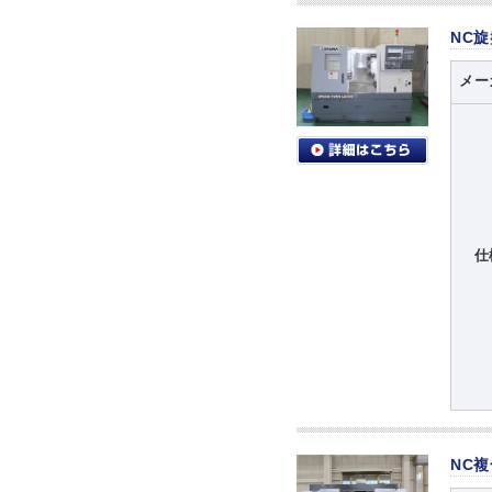
NC
メー
仕
NC