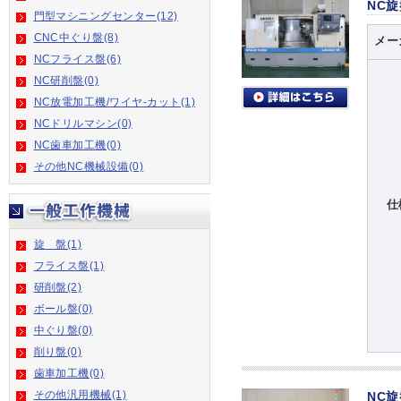
NC
門型マシニングセンター(12)
CNC中ぐり盤(8)
メー
NCフライス盤(6)
NC研削盤(0)
NC放電加工機/ワイヤ-カット(1)
NCドリルマシン(0)
NC歯車加工機(0)
その他NC機械設備(0)
仕
旋 盤(1)
フライス盤(1)
研削盤(2)
ボール盤(0)
中ぐり盤(0)
削り盤(0)
歯車加工機(0)
その他汎用機械(1)
NC