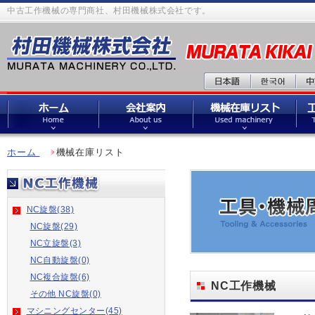
中古工作機械の専門商社、村田機械株式会社です。
ホーム
機械在庫リスト
NC旋盤(38)
NC旋盤(29)
NC立旋盤(3)
NC自動旋盤(0)
NC複合旋盤(6)
NC工作機械
その他 NC旋盤(0)
マシニングセンター(45)