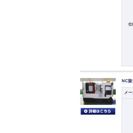
仕
NC
メー