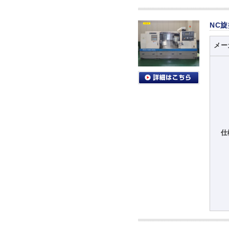
NC
メー
仕