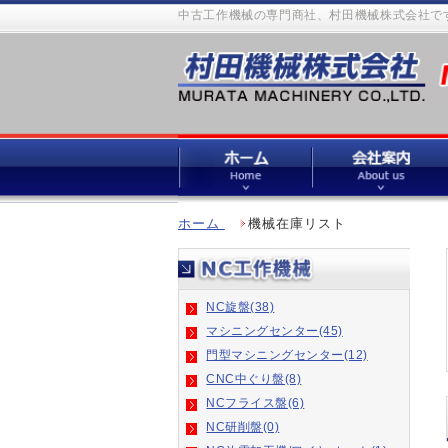
中古工作機械の専門商社、村田機械株式会社です
ホーム
機械在庫リスト
NC旋盤(38)
マシニングセンター(45)
門型マシニングセンター(12)
CNC中ぐり盤(8)
NCフライス盤(6)
NC研削盤(0)
NC放電加工機/ワイヤ-カット(1)