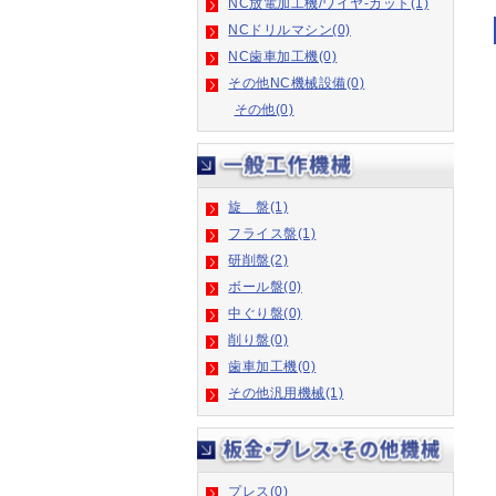
NCドリルマシン(0)
NC歯車加工機(0)
その他NC機械設備(0)
その他(0)
旋 盤(1)
フライス盤(1)
研削盤(2)
ボール盤(0)
中ぐり盤(0)
削り盤(0)
歯車加工機(0)
その他汎用機械(1)
プレス(0)
板金機械(0)