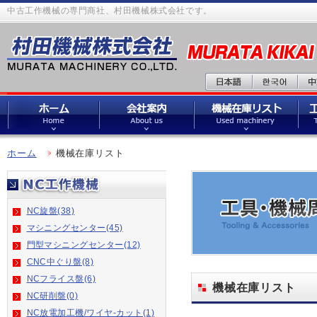
中古工作機械の専門商社、村田機械株式会社です。
ホーム
機械在庫リスト
NC旋盤(38)
マシニングセンター(45)
門型マシニングセンター(12)
CNC中ぐり盤(8)
NCフライス盤(6)
機械在庫リスト
NC研削盤(0)
NC放電加工機/ワイヤ-カット(1)