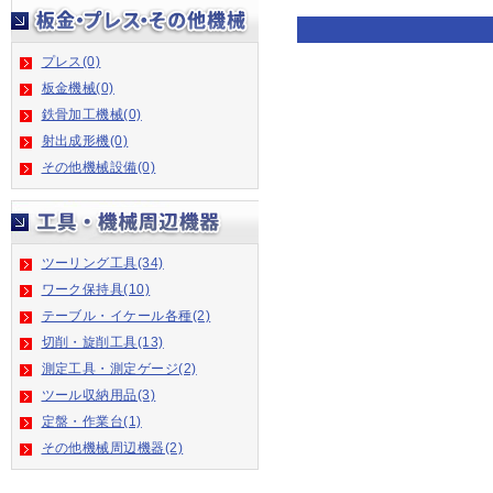
プレス(0)
板金機械(0)
鉄骨加工機械(0)
射出成形機(0)
その他機械設備(0)
ツーリング工具(34)
ワーク保持具(10)
テーブル・イケール各種(2)
切削・旋削工具(13)
測定工具・測定ゲージ(2)
ツール収納用品(3)
定盤・作業台(1)
その他機械周辺機器(2)