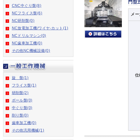
門型
CNC中ぐり盤(8)
NCフライス盤(6)
メー
NC研削盤(0)
NC放電加工機/ワイヤ-カット(1)
NCドリルマシン(0)
NC歯車加工機(0)
その他NC機械設備(0)
仕
旋 盤(1)
フライス盤(1)
研削盤(2)
ボール盤(0)
中ぐり盤(0)
削り盤(0)
歯車加工機(0)
その他汎用機械(1)