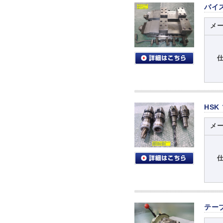
バイ
メ
HSK
メ
テー