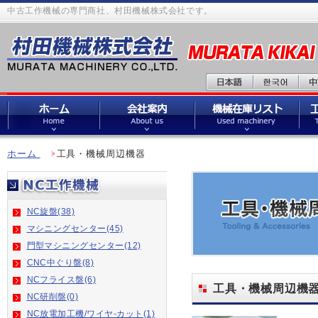
中古工作機械の専門商社、村田機械株式会社です。
ホーム
工具・機械周辺機器
NC旋盤(38)
マシニングセンター(45)
門型マシニングセンター(12)
CNC中ぐり盤(8)
NCフライス盤(6)
工具・機械周辺機
NC研削盤(0)
NC放電加工機/ワイヤ-カット(1)