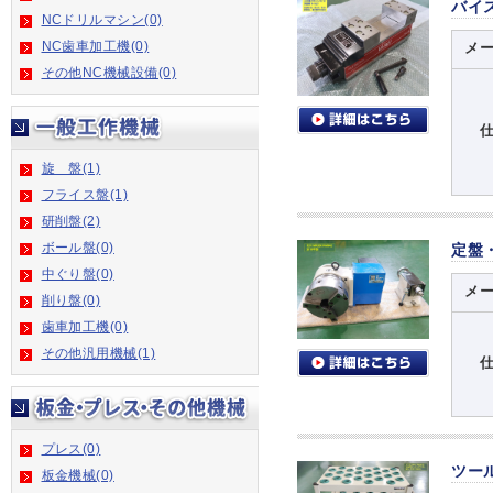
バイ
NCドリルマシン(0)
NC歯車加工機(0)
メ
その他NC機械設備(0)
旋 盤(1)
フライス盤(1)
研削盤(2)
ボール盤(0)
定盤
中ぐり盤(0)
メ
削り盤(0)
歯車加工機(0)
その他汎用機械(1)
プレス(0)
ツー
板金機械(0)