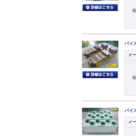
バイ
メ
バイ
メ