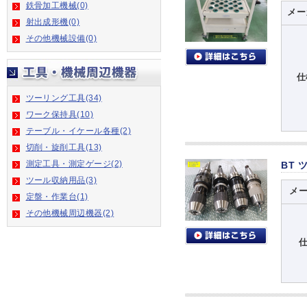
鉄骨加工機械(0)
メー
射出成形機(0)
その他機械設備(0)
仕
ツーリング工具(34)
ワーク保持具(10)
テーブル・イケール各種(2)
切削・旋削工具(13)
測定工具・測定ゲージ(2)
BT 
ツール収納用品(3)
メ
定盤・作業台(1)
その他機械周辺機器(2)