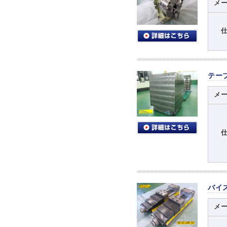
メ
テー
メ
バイ
メ