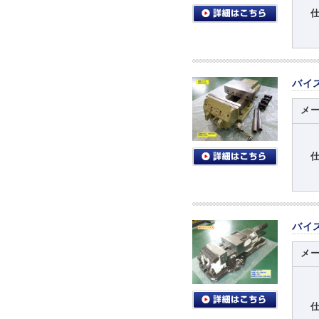
バイ
メ
バイ
メ