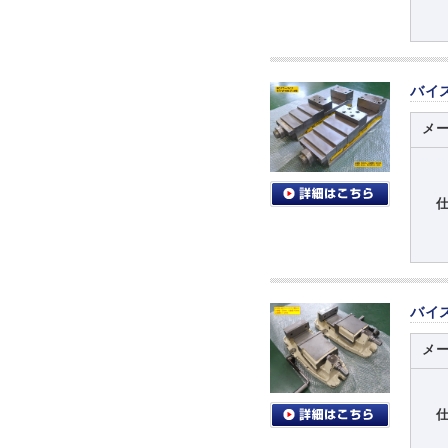
バイ
メ
バイ
メ