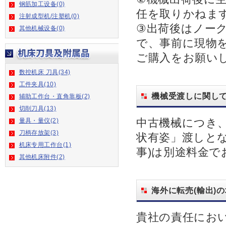
钢筋加工设备(0)
任を取りかねま
注射成型机/注塑机(0)
③出荷後はノー
其他机械设备(0)
で、事前に現物
ご購入をお願い
数控机床 刀具(34)
工件夹具(10)
機械受渡しに関し
辅助工作台・直角靠板(2)
切削刀具(13)
中古機械につき
量具・量仪(2)
刀柄存放架(3)
状有姿」渡しと
机床专用工作台(1)
事)は別途料金
其他机床附件(2)
海外に転売(輸出)
貴社の責任にお