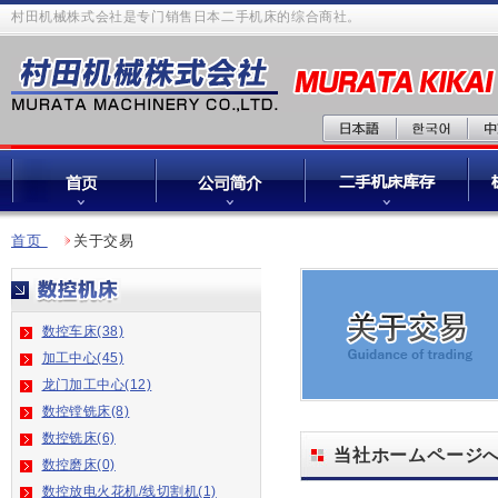
村田机械株式会社是专门销售日本二手机床的综合商社。
首页
关于交易
数控车床(38)
加工中心(45)
龙门加工中心(12)
数控镗铣床(8)
数控铣床(6)
当社ホームページ
数控磨床(0)
数控放电火花机/线切割机(1)