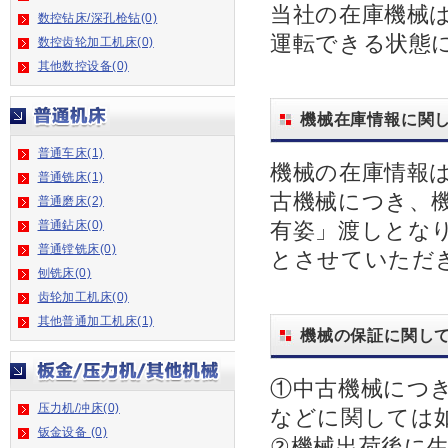
当社の在庫機械
数控钻床/深孔枪钻(0)
運転できる状態
数控齿轮加工机床(0)
其他数控设备(0)
機械在庫情報に関
普通车床(1)
機械の在庫情報
普通铣床(1)
古機械につき、
普通磨床(2)
普通鉆床(0)
有姿」渡しとな
普通镗铣床(0)
とさせていただ
刨铣床(0)
齿轮加工机床(0)
其他普通加工机床(1)
機械の保証に関し
①中古機械につ
压力机/冲床(0)
などに関しては
钣金设备 (0)
②機械出荷後に