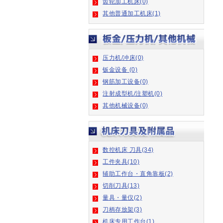
其他普通加工机床(1)
压力机/冲床(0)
钣金设备 (0)
钢筋加工设备(0)
注射成型机/注塑机(0)
其他机械设备(0)
数控机床 刀具(34)
工件夹具(10)
辅助工作台・直角靠板(2)
切削刀具(13)
量具・量仪(2)
刀柄存放架(3)
机床专用工作台(1)
其他机床附件(2)